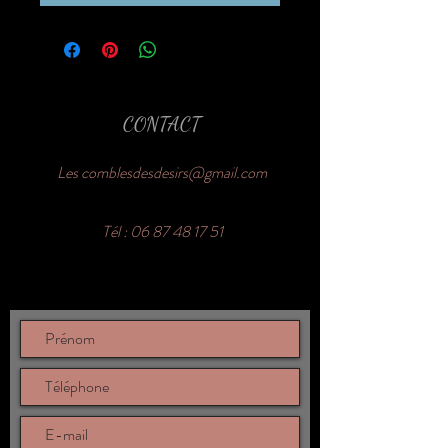
CONTACT
Les
comblesdesdesirs@gmail.com
Tél :
06 87 48 17 51