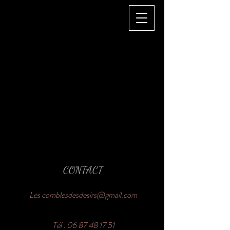
CONTACT
Les
comblesdesdesirs@gmail.com
Tél :
06 87 48 17 51